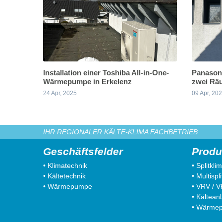
Installation einer Toshiba All-in-One-
Panasoni
Wärmepumpe in Erkelenz
zwei Räu
24 Apr, 2025
09 Apr, 20
IHR REGIONALER KÄLTE-KLIMA FACHBETRIEB
Geschäftsfelder
Produ
• Klimatechnik
• Splitkl
• Kältetechnik
• Multisp
• Wärmepumpe
• VRV / 
• Kältean
• Wärme