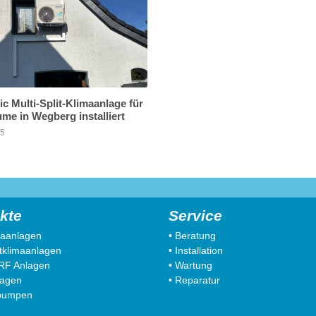
c Multi-Split-Klimaanlage für
me in Wegberg installiert
25
kte
Service
imaanlagen
• Beratung
litklimaanlagen
• Installation
VRF Anlagen
• Wartung
lagen
• Reparatur
pumpen