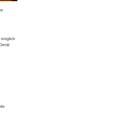
ne
möglich
 Gerät
de