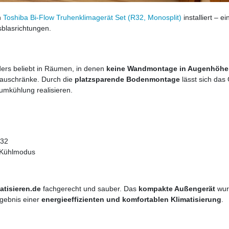
n
Toshiba Bi-Flow Truhenklimagerät Set (R32, Monosplit)
installiert – ei
sblasrichtungen.
ders beliebt in Räumen, in denen
keine Wandmontage in Augenhöhe
nbauschränke. Durch die
platzsparende Bodenmontage
lässt sich das
aumkühlung realisieren.
R32
& Kühlmodus
atisieren.de
fachgerecht und sauber. Das
kompakte Außengerät
wur
rgebnis einer
energieeffizienten und komfortablen Klimatisierung
.