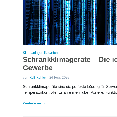
Klimaanlagen Bauarten
Schrankklimageräte – Die i
Gewerbe
-
von
Rolf Köhler
24 Feb, 2025
Schrankklimageräte sind die perfekte Lösung für Serv
Temperaturkontrolle. Erfahre mehr über Vorteile, Funktio
Weiterlesen