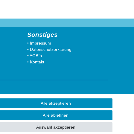
Sonstiges
• Impressum
• Datenschutzerklärung
• AGB`s
• Kontakt
41812 Erkelenz
Alle akzeptieren
41849 Wassenberg
41844 Wegberg
Alle ablehnen
41836 Hückelhoven
53902 Eschweiler
Auswahl akzeptieren