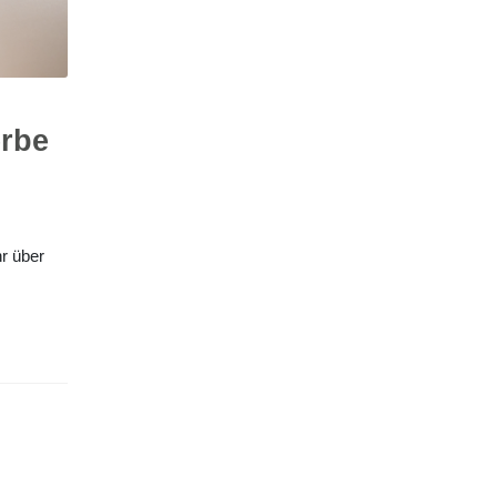
erbe
r über