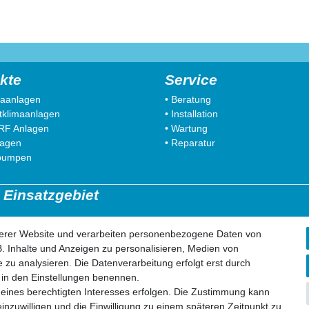
kte
Service
imaanlagen
• Beratung
litklimaanlagen
• Installation
VRF Anlagen
• Wartung
lagen
• Reparatur
pumpen
 Einsatzgebiet
insberg
52499 Baesweiler
serer Website und verarbeiten personenbezogene Daten von
lfkant
52477 Alsdorf
. Inhalte und Anzeigen zu personalisieren, Medien von
ilenkirchen
52531 Übach-Palenberg
 zu analysieren. Die Datenverarbeitung erfolgt erst durch
olberg
52134 Herzogenrath
ir in den Einstellungen benennen.
ich
52070 Aachen
 eines berechtigten Interesses erfolgen. Die Zustimmung kann
einzuwilligen und die Einwilligung zu einem späteren Zeitpunkt zu