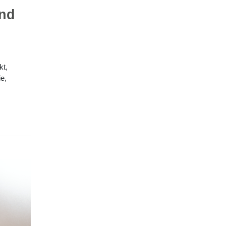
und
kt,
e,