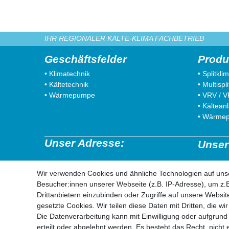
IHR REGIONALER KÄLTE-KLIMA FACHBETRIEB
Geschäftsfelder
Produ
• Klimatechnik
• Splitkl
• Kältetechnik
• Multisp
• Wärmepumpe
• VRV / 
• Kältean
• Wärme
Unser Adresse:
Unser
mifrro Vertiebs GmbH
52525 He
Wir verwenden Cookies und ähnliche Technologien auf un
Von-Braun-Str. 25a
52538 Se
Besucher:innen unserer Webseite (z.B. IP-Adresse), um z.B
52511 Geilenkirchen
52511 Ge
Drittanbietern einzubinden oder Zugriffe auf unsere Website
52222 St
gesetzte Cookies. Wir teilen diese Daten mit Dritten, die w
52428 Jül
Die Datenverarbeitung kann mit Einwilligung oder aufgrund
erteilt oder abgelehnt werden. Es besteht das Recht, nicht 