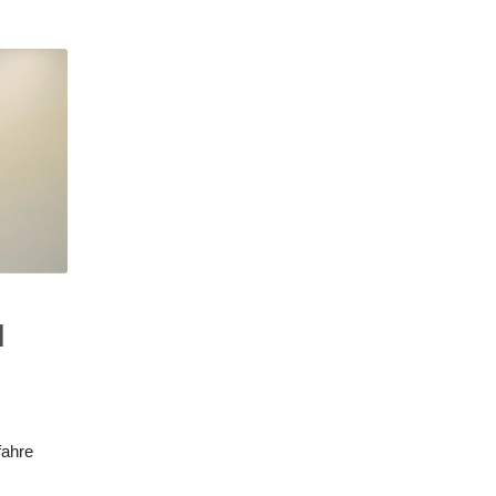
d
fahre