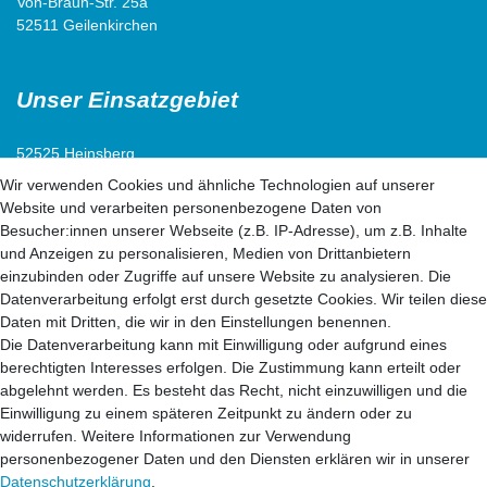
Von-Braun-Str. 25a
52511 Geilenkirchen
Unser Einsatzgebiet
52525 Heinsberg
52538 Selfkant
Wir verwenden Cookies und ähnliche Technologien auf unserer
52511 Geilenkirchen
Website und verarbeiten personenbezogene Daten von
52222 Stolberg
Besucher:innen unserer Webseite (z.B. IP-Adresse), um z.B. Inhalte
52428 Jülich
und Anzeigen zu personalisieren, Medien von Drittanbietern
einzubinden oder Zugriffe auf unsere Website zu analysieren. Die
Datenverarbeitung erfolgt erst durch gesetzte Cookies. Wir teilen diese
52499 Baesweiler
Daten mit Dritten, die wir in den Einstellungen benennen.
52477 Alsdorf
Die Datenverarbeitung kann mit Einwilligung oder aufgrund eines
52531 Übach-Palenberg
berechtigten Interesses erfolgen. Die Zustimmung kann erteilt oder
52134 Herzogenrath
abgelehnt werden. Es besteht das Recht, nicht einzuwilligen und die
52070 Aachen
Einwilligung zu einem späteren Zeitpunkt zu ändern oder zu
widerrufen. Weitere Informationen zur Verwendung
personenbezogener Daten und den Diensten erklären wir in unserer
41812 Erkelenz
Daten­schutz­erklärung
.