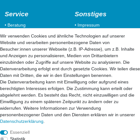
Service
Sonstiges
• Beratung
• Impressum
• Installation
• Datenschutzerklärung
Wir verwenden Cookies und ähnliche Technologien auf unserer
• Wartung
• AGB`s
Website und verarbeiten personenbezogene Daten von
• Reparatur
• Kontakt
Besucher:innen unserer Webseite (z.B. IP-Adresse), um z.B. Inhalte
und Anzeigen zu personalisieren, Medien von Drittanbietern
Unser Adresse:
einzubinden oder Zugriffe auf unsere Website zu analysieren. Die
Datenverarbeitung erfolgt erst durch gesetzte Cookies. Wir teilen diese
Daten mit Dritten, die wir in den Einstellungen benennen.
mifrro Vertiebs GmbH
Die Datenverarbeitung kann mit Einwilligung oder aufgrund eines
Von-Braun-Str. 25a
berechtigten Interesses erfolgen. Die Zustimmung kann erteilt oder
52511 Geilenkirchen
abgelehnt werden. Es besteht das Recht, nicht einzuwilligen und die
Einwilligung zu einem späteren Zeitpunkt zu ändern oder zu
widerrufen. Weitere Informationen zur Verwendung
Unser Einsatzgebiet
personenbezogener Daten und den Diensten erklären wir in unserer
Daten­schutz­erklärung
.
52525 Heinsberg
Essenziell
52538 Selfkant
Statistik
52511 Geilenkirchen