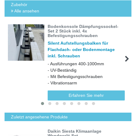
Zubehör
Alle ansehen
Bodenkonsole Dämpfungssockel-
Set 2 Stück inkl. 4x
Befestigungsschrauben
Silent Aufstellungsbalken für
Flachdach- oder Bodenmontage
inkl. Schrauben
- Ausführungen 400-1000mm
- UV-Beständig
- Mit Befestigungsschrauben
- Vibrationsarm
Erfahren Sie mehr
Zuletzt angesehene Produkte
Daikin Siesta Klimaanlage
Wandgerät-Set