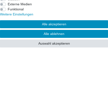
Externe Medien
52222 Stolberg
Funktional
52428 Jülich
Weitere Einstellungen
Alle akzeptieren
52499 Baesweiler
52477 Alsdorf
Alle ablehnen
52531 Übach-Palenberg
52134 Herzogenrath
Auswahl akzeptieren
52070 Aachen
41812 Erkelenz
41849 Wassenberg
41844 Wegberg
41836 Hückelhoven
53902 Eschweiler
© Copyright 2026 | Alle Rechte vorbehalten.
mifrro Vertriebs GmbH - Von-Braun-Str. 25a - 52511