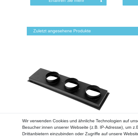
Erfahren Sie mehr
Zuletzt angesehene Produkte
Wir verwenden Cookies und ähnliche Technologien auf un
Besucher:innen unserer Webseite (z.B. IP-Adresse), um z.B
Linwood Zuluftverteilerkasten für
Toshiba Kanalklimagerät
Drittanbietern einzubinden oder Zugriffe auf unsere Website