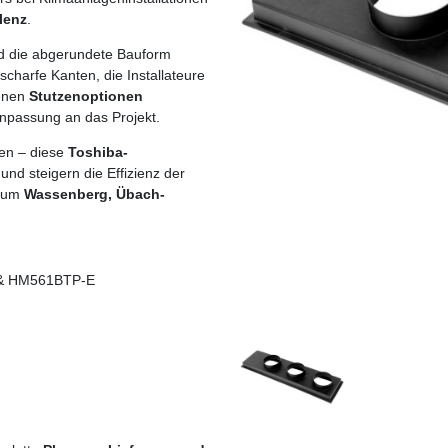
lenz
.
nd die abgerundete Bauform
scharfe Kanten, die Installateure
denen
Stutzenoptionen
Anpassung an das Projekt.
nen – diese
Toshiba-
 und steigern die Effizienz der
Raum
Wassenberg, Übach-
 & HM561BTP-E