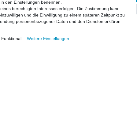
ir in den Einstellungen benennen.
 eines berechtigten Interesses erfolgen. Die Zustimmung kann
einzuwilligen und die Einwilligung zu einem späteren Zeitpunkt zu
rwendung personenbezogener Daten und den Diensten erklären
Funktional
Weitere Einstellungen
kte
Service
imaanlagen
• Beratung
litklimaanlagen
• Installation
VRF Anlagen
• Wartung
lagen
• Reparatur