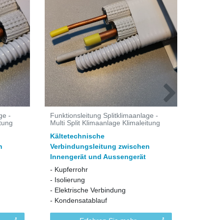
ge -
Funktionsleitung Splitklimaanlage -
GUS Öl
itung
Multi Split Klimaanlage Klimaleitung
Geprüf
Kältetechnische
Ölprot
n
Verbindungsleitung zwischen
Schutz
Innengerät und Aussengerät
& Kält
- Kupferrohr
- Effizi
- Isolierung
- Ölsch
- Elektrische Verbindung
- Langl
- Kondensatablauf
- Wart