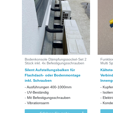
Bodenkonsole Dämpfungssockel-Set 2
Funktio
Stück inkl. 4x Befestigungsschrauben
Multi Sp
Silent Aufstellungsbalken für
Kältet
Flachdach- oder Bodenmontage
Verbin
inkl. Schrauben
Inneng
- Ausführungen 400-1000mm
- Kupfe
- UV-Beständig
- Isolie
- Mit Befestigungsschrauben
- Elekt
- Vibrationsarm
- Konde