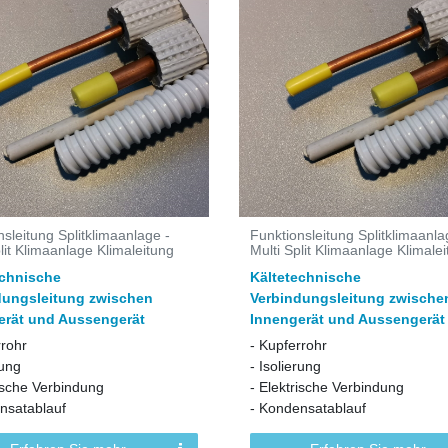
nsleitung Splitklimaanlage -
Funktionsleitung Splitklimaanla
lit Klimaanlage Klimaleitung
Multi Split Klimaanlage Klimale
echnische
Kältetechnische
dungsleitung zwischen
Verbindungsleitung zwische
erät und Aussengerät
Innengerät und Aussengerät
rrohr
- Kupferrohr
rung
- Isolierung
rische Verbindung
- Elektrische Verbindung
nsatablauf
- Kondensatablauf