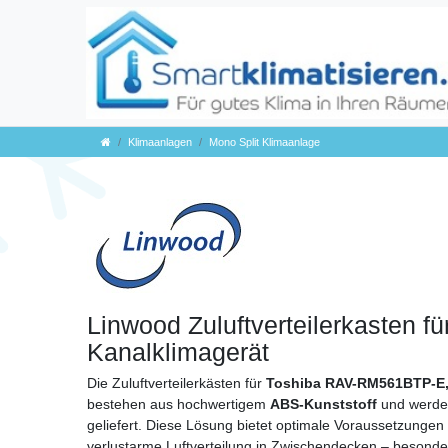
Klimaanlagen
Mono Split Klimaanlage
Linwood Zuluftverteilerkasten fü
Kanalklimagerät
Die Zuluftverteilerkästen für
Toshiba RAV-RM561BTP-E
bestehen aus hochwertigem
ABS-Kunststoff
und werde
geliefert. Diese Lösung bietet optimale Voraussetzungen 
verlustarme Luftverteilung in Zwischendecken – besonder