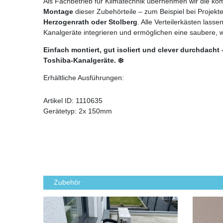
Als Fachbetrieb für Klimatechnik übernehmen wir die ko
Montage
dieser Zubehörteile – zum Beispiel bei Projekt
Herzogenrath oder Stolberg
. Alle Verteilerkästen lasse
Kanalgeräte integrieren und ermöglichen eine saubere, wa
Einfach montiert, gut isoliert und clever durchdacht 
Toshiba-Kanalgeräte. ❄️
Erhältliche Ausführungen:
Artikel ID:
1110635
Gerätetyp:
2x 150mm
Zubehör