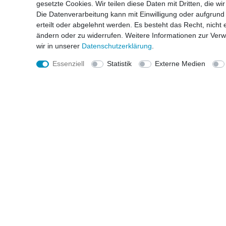
gesetzte Cookies. Wir teilen diese Daten mit Dritten, die w
Einfach montiert, sauber isoliert –
Die Datenverarbeitung kann mit Einwilligung oder aufgrund
die perfekte Lösung für effiziente
erteilt oder abgelehnt werden. Es besteht das Recht, nicht 
Luftverteilung mit Toshiba-Geräten.
ändern oder zu widerrufen. Weitere Informationen zur Ve
- Passend für Toshiba Kanalgeräte
wir in unserer
Daten­schutz­erklärung
.
- ABS-Material mit hoher
Schlagfestigkeit
Essenziell
Statistik
Externe Medien
- Vorisoliert & montagefreundlich
- Flexible Stutzenoptionen
Erfahren Sie mehr
IHR REGIONALER KÄLTE-KLIMA FACHBETRIEB
Geschäftsfelder
Produ
• Klimatechnik
• Splitkl
• Kältetechnik
• Multisp
• Wärmepumpe
• VRV / 
• Kältean