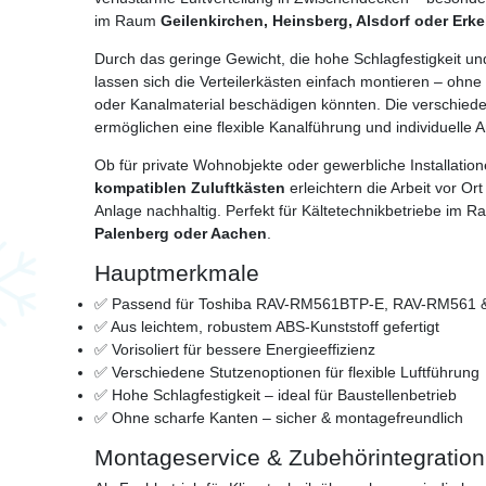
im Raum
Geilenkirchen, Heinsberg, Alsdorf oder Erke
Durch das geringe Gewicht, die hohe Schlagfestigkeit u
lassen sich die Verteilerkästen einfach montieren – ohne 
oder Kanalmaterial beschädigen könnten. Die verschie
ermöglichen eine flexible Kanalführung und individuelle 
Ob für private Wohnobjekte oder gewerbliche Installatio
kompatiblen Zuluftkästen
erleichtern die Arbeit vor Ort
Anlage nachhaltig. Perfekt für Kältetechnikbetriebe im 
Palenberg oder Aachen
.
Hauptmerkmale
✅ Passend für Toshiba RAV-RM561BTP-E, RAV-RM561
✅ Aus leichtem, robustem ABS-Kunststoff gefertigt
✅ Vorisoliert für bessere Energieeffizienz
✅ Verschiedene Stutzenoptionen für flexible Luftführung
✅ Hohe Schlagfestigkeit – ideal für Baustellenbetrieb
✅ Ohne scharfe Kanten – sicher & montagefreundlich
Montageservice & Zubehörintegration