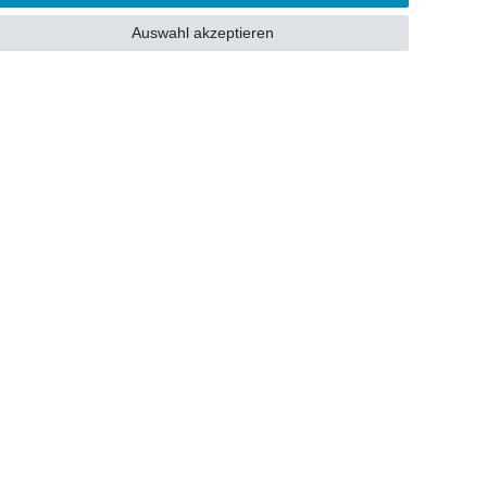
Auswahl akzeptieren
Sonstiges
• Impressum
• Datenschutzerklärung
• AGB`s
• Kontakt