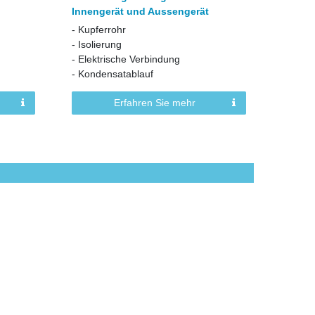
Innengerät und Aussengerät
& Kält
- Kupferrohr
- Effizi
- Isolierung
- Ölsch
- Elektrische Verbindung
- Langl
- Kondensatablauf
- Wart
Erfahren Sie mehr