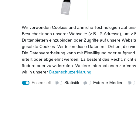
Wir verwenden Cookies und ähnliche Technologien auf un
Besucher:innen unserer Webseite (z.B. IP-Adresse), um z.B
Toshiba Shorai Curve Klimaanlage
Multi Black
Drittanbietern einzubinden oder Zugriffe auf unsere Website
gesetzte Cookies. Wir teilen diese Daten mit Dritten, die w
Elegante Design-Klimaanlage mit
Die Datenverarbeitung kann mit Einwilligung oder aufgrund
hoher Energieeffizienz und
erteilt oder abgelehnt werden. Es besteht das Recht, nicht 
intelligenter Steuerung
ändern oder zu widerrufen. Weitere Informationen zur Ve
- A+++ im Kühl- und Heizbetrieb
wir in unserer
Daten­schutz­erklärung
.
- Extrem leiser Betrieb bis 19 dB(A)
- präzise Leistungsregelung
Essenziell
Statistik
Externe Medien
- WLAN-Steuerung per App integriert
Erfahren Sie mehr
IHR REGIONALER KÄLTE-KLIMA FACHBETRIEB