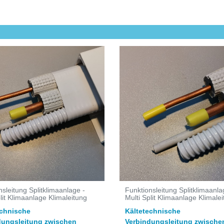
nsleitung Splitklimaanlage -
Funktionsleitung Splitklimaanla
lit Klimaanlage Klimaleitung
Multi Split Klimaanlage Klimale
echnische
Kältetechnische
dungsleitung zwischen
Verbindungsleitung zwische