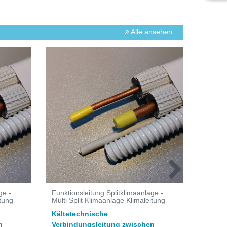
Alle ansehen
ge -
Funktionsleitung Splitklimaanlage -
GUS Öl
itung
Multi Split Klimaanlage Klimaleitung
Geprüf
Kältetechnische
Ölprot
n
Verbindungsleitung zwischen
Schutz