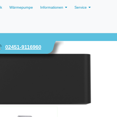
ik
Wärmepumpe
Informationen
Service
02451-9116960