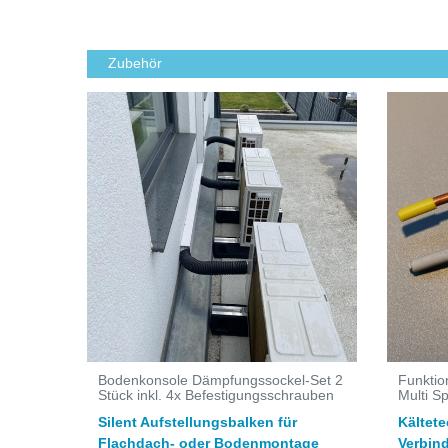
Zubehör
Bodenkonsole Dämpfungssockel-Set 2
Funktio
Stück inkl. 4x Befestigungsschrauben
Multi Sp
Silent Aufstellungsbalken für
Kältet
Flachdach- oder Bodenmontage
Verbin