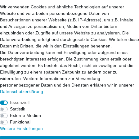
52538 Selfkant
Wir verwenden Cookies und ähnliche Technologien auf unserer
52511 Geilenkirchen
Website und verarbeiten personenbezogene Daten von
52222 Stolberg
Besucher:innen unserer Webseite (z.B. IP-Adresse), um z.B. Inhalte
52428 Jülich
und Anzeigen zu personalisieren, Medien von Drittanbietern
einzubinden oder Zugriffe auf unsere Website zu analysieren. Die
Datenverarbeitung erfolgt erst durch gesetzte Cookies. Wir teilen diese
52499 Baesweiler
Daten mit Dritten, die wir in den Einstellungen benennen.
52477 Alsdorf
Die Datenverarbeitung kann mit Einwilligung oder aufgrund eines
52531 Übach-Palenberg
berechtigten Interesses erfolgen. Die Zustimmung kann erteilt oder
52134 Herzogenrath
abgelehnt werden. Es besteht das Recht, nicht einzuwilligen und die
52070 Aachen
Einwilligung zu einem späteren Zeitpunkt zu ändern oder zu
widerrufen. Weitere Informationen zur Verwendung
personenbezogener Daten und den Diensten erklären wir in unserer
41812 Erkelenz
Daten­schutz­erklärung
.
41849 Wassenberg
41844 Wegberg
Essenziell
41836 Hückelhoven
Statistik
53902 Eschweiler
Externe Medien
Funktional
Weitere Einstellungen
© Copyright 2026 | Alle Rechte vorbehalten.