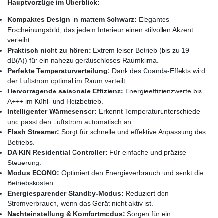
Hauptvorzüge im Überblick:
Kompaktes Design in mattem Schwarz:
Elegantes
Erscheinungsbild, das jedem Interieur einen stilvollen Akzent
verleiht.
Praktisch nicht zu hören:
Extrem leiser Betrieb (bis zu 19
dB(A)) für ein nahezu geräuschloses Raumklima.
Perfekte Temperaturverteilung:
Dank des Coanda-Effekts wird
der Luftstrom optimal im Raum verteilt.
Hervorragende saisonale Effizienz:
Energieeffizienzwerte bis
A+++ im Kühl- und Heizbetrieb.
Intelligenter Wärmesensor:
Erkennt Temperaturunterschiede
und passt den Luftstrom automatisch an.
Flash Streamer:
Sorgt für schnelle und effektive Anpassung des
Betriebs.
DAIKIN Residential Controller:
Für einfache und präzise
Steuerung.
Modus ECONO:
Optimiert den Energieverbrauch und senkt die
Betriebskosten.
Energiesparender Standby-Modus:
Reduziert den
Stromverbrauch, wenn das Gerät nicht aktiv ist.
Nachteinstellung & Komfortmodus:
Sorgen für ein