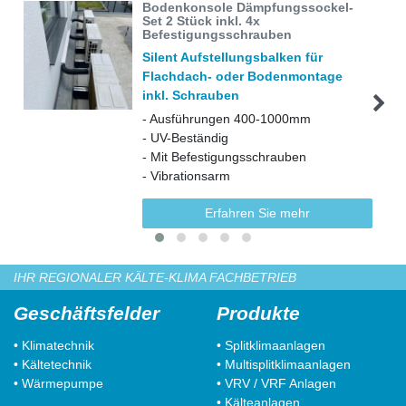
Bodenkonsole Dämpfungssockel-
Set 2 Stück inkl. 4x
Befestigungsschrauben
Silent Aufstellungsbalken für
Flachdach- oder Bodenmontage
inkl. Schrauben
- Ausführungen 400-1000mm
- UV-Beständig
- Mit Befestigungsschrauben
- Vibrationsarm
Erfahren Sie mehr
IHR REGIONALER KÄLTE-KLIMA FACHBETRIEB
Geschäftsfelder
Produkte
• Klimatechnik
• Splitklimaanlagen
• Kältetechnik
• Multisplitklimaanlagen
• Wärmepumpe
• VRV / VRF Anlagen
• Kälteanlagen