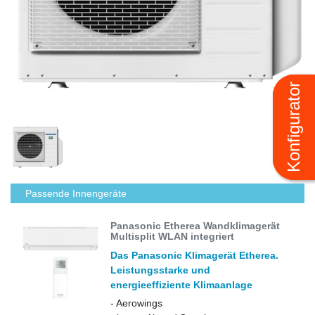
Konfigurator
Konfigurator
Passende Innengeräte
Panasonic Etherea Wandklimagerät
Multisplit WLAN integriert
Das Panasonic Klimagerät Etherea.
Leistungsstarke und
energieeffiziente Klimaanlage
- Aerowings