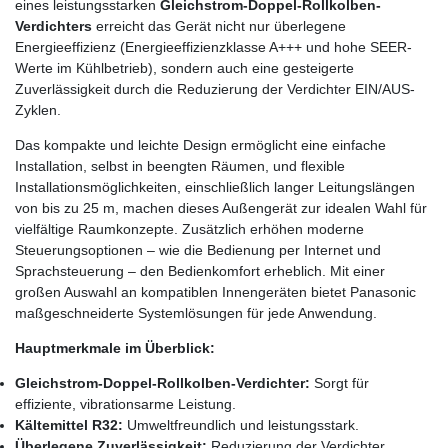
eines leistungsstarken
Gleichstrom-Doppel-Rollkolben-
Verdichters
erreicht das Gerät nicht nur überlegene
Energieeffizienz (Energieeffizienzklasse A+++ und hohe SEER-
Werte im Kühlbetrieb), sondern auch eine gesteigerte
Zuverlässigkeit durch die Reduzierung der Verdichter EIN/AUS-
Zyklen.
Das kompakte und leichte Design ermöglicht eine einfache
Installation, selbst in beengten Räumen, und flexible
Installationsmöglichkeiten, einschließlich langer Leitungslängen
von bis zu 25 m, machen dieses Außengerät zur idealen Wahl für
vielfältige Raumkonzepte. Zusätzlich erhöhen moderne
Steuerungsoptionen – wie die Bedienung per Internet und
Sprachsteuerung – den Bedienkomfort erheblich. Mit einer
großen Auswahl an kompatiblen Innengeräten bietet Panasonic
maßgeschneiderte Systemlösungen für jede Anwendung.
Hauptmerkmale im Überblick:
Gleichstrom-Doppel-Rollkolben-Verdichter:
Sorgt für
effiziente, vibrationsarme Leistung.
Kältemittel R32:
Umweltfreundlich und leistungsstark.
Überlegene Zuverlässigkeit:
Reduzierung der Verdichter