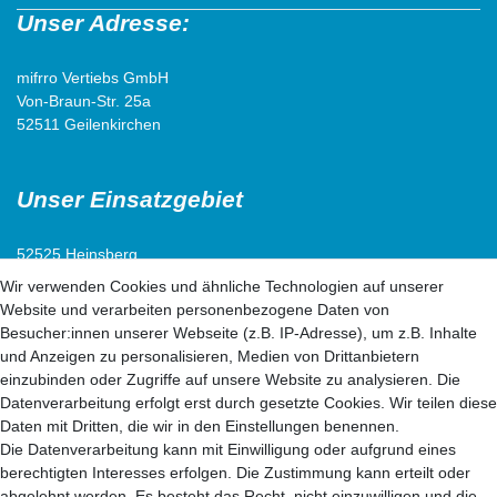
Unser Adresse:
mifrro Vertiebs GmbH
Von-Braun-Str. 25a
52511 Geilenkirchen
Unser Einsatzgebiet
52525 Heinsberg
52538 Selfkant
Wir verwenden Cookies und ähnliche Technologien auf unserer
52511 Geilenkirchen
Website und verarbeiten personenbezogene Daten von
52222 Stolberg
Besucher:innen unserer Webseite (z.B. IP-Adresse), um z.B. Inhalte
52428 Jülich
und Anzeigen zu personalisieren, Medien von Drittanbietern
einzubinden oder Zugriffe auf unsere Website zu analysieren. Die
Datenverarbeitung erfolgt erst durch gesetzte Cookies. Wir teilen diese
52499 Baesweiler
Daten mit Dritten, die wir in den Einstellungen benennen.
52477 Alsdorf
Die Datenverarbeitung kann mit Einwilligung oder aufgrund eines
52531 Übach-Palenberg
berechtigten Interesses erfolgen. Die Zustimmung kann erteilt oder
52134 Herzogenrath
abgelehnt werden. Es besteht das Recht, nicht einzuwilligen und die