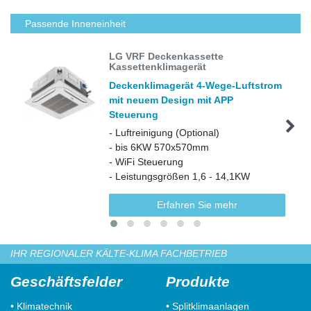
Passende Inneneinheit
LG VRF Deckenkassette
Kassettenklimagerät
Deckenklimagerät 4-Wege-Luftstrom
mit neuem Design mit APP
Steuerung
- Luftreinigung (Optional)
- bis 6KW 570x570mm
- WiFi Steuerung
- Leistungsgrößen 1,6 - 14,1KW
Erfahren Sie mehr
IHR REGIONALER KÄLTE-KLIMA FACHBETRIEB
Geschäftsfelder
Produkte
• Klimatechnik
• Splitklimaanlagen