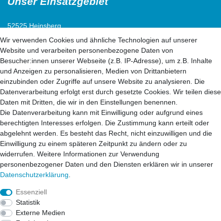
Unser Einsatzgebiet
52525 Heinsberg
52538 Selfkant
Wir verwenden Cookies und ähnliche Technologien auf unserer
52511 Geilenkirchen
Website und verarbeiten personenbezogene Daten von
52222 Stolberg
Besucher:innen unserer Webseite (z.B. IP-Adresse), um z.B. Inhalte
52428 Jülich
und Anzeigen zu personalisieren, Medien von Drittanbietern
einzubinden oder Zugriffe auf unsere Website zu analysieren. Die
Datenverarbeitung erfolgt erst durch gesetzte Cookies. Wir teilen diese
52499 Baesweiler
Daten mit Dritten, die wir in den Einstellungen benennen.
52477 Alsdorf
Die Datenverarbeitung kann mit Einwilligung oder aufgrund eines
52531 Übach-Palenberg
berechtigten Interesses erfolgen. Die Zustimmung kann erteilt oder
52134 Herzogenrath
abgelehnt werden. Es besteht das Recht, nicht einzuwilligen und die
52070 Aachen
Einwilligung zu einem späteren Zeitpunkt zu ändern oder zu
widerrufen. Weitere Informationen zur Verwendung
personenbezogener Daten und den Diensten erklären wir in unserer
41812 Erkelenz
Daten­schutz­erklärung
.
41849 Wassenberg
41844 Wegberg
Essenziell
41836 Hückelhoven
Statistik
53902 Eschweiler
Externe Medien