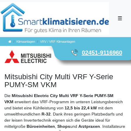
☰
Klimaanlagen
VRV / VRF Klimaanlagen
02451-9116960
Mitsubishi City Multi VRF Y-Serie
PUMY-SM VKM
Die
Mitsubishi Electric City Multi VRF Y-Serie PUMY-SM
VKM
erweitert das VRF-Programm im unteren Leistungsbereich
und bietet eine Kühlleistung von
12,5 bis 22,4 kW
mit dem
umweltfreundlichen
R-32
. Dank ihres geringen Platzbedarfs und
der leisen Invertertechnik eignen sich die Geräte ideal für
mittelgroße
Büroeinheiten
,
Shops
und
Arztpraxen
. Installateure