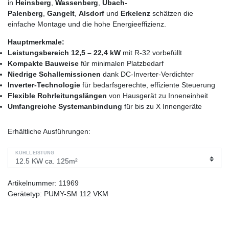
in
Heinsberg
,
Wassenberg
,
Übach-
Palenberg
,
Gangelt
,
Alsdorf
und
Erkelenz
schätzen die
einfache Montage und die hohe Energieeffizienz.
Hauptmerkmale:
Leistungsbereich 12,5 – 22,4 kW
mit R-32 vorbefüllt
Kompakte Bauweise
für minimalen Platzbedarf
Niedrige Schallemissionen
dank DC-Inverter-Verdichter
Inverter-Technologie
für bedarfsgerechte, effiziente Steuerung
Flexible Rohrleitungs­längen
von Hausgerät zu Inneneinheit
Umfangreiche Systemanbindung
für bis zu X Innengeräte
Erhältliche Ausführungen:
KÜHLLEISTUNG
Artikelnummer:
11969
Gerätetyp:
PUMY-SM 112 VKM