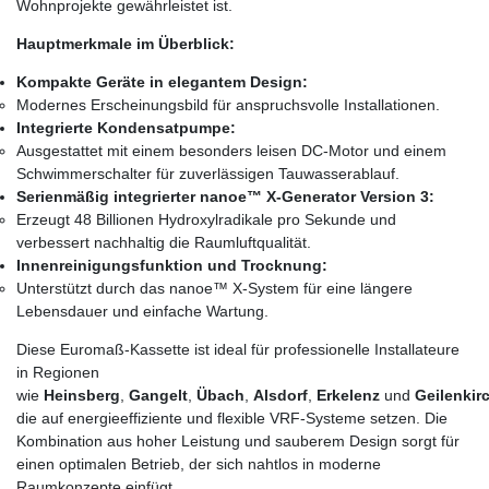
Wohnprojekte gewährleistet ist.
Hauptmerkmale im Überblick:
Kompakte Geräte in elegantem Design:
Modernes Erscheinungsbild für anspruchsvolle Installationen.
Integrierte Kondensatpumpe:
Ausgestattet mit einem besonders leisen DC-Motor und einem
Schwimmerschalter für zuverlässigen Tauwasserablauf.
Serienmäßig integrierter nanoe™ X-Generator Version 3:
Erzeugt 48 Billionen Hydroxylradikale pro Sekunde und
verbessert nachhaltig die Raumluftqualität.
Innenreinigungsfunktion und Trocknung:
Unterstützt durch das nanoe™ X-System für eine längere
Lebensdauer und einfache Wartung.
Diese Euromaß-Kassette ist ideal für professionelle Installateure
in Regionen
wie
Heinsberg
,
Gangelt
,
Übach
,
Alsdorf
,
Erkelenz
und
Geilenkir
die auf energieeffiziente und flexible VRF-Systeme setzen. Die
Kombination aus hoher Leistung und sauberem Design sorgt für
einen optimalen Betrieb, der sich nahtlos in moderne
Raumkonzepte einfügt.