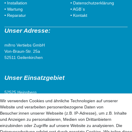
• Installation
• Datenschutzerklärung
• Wartung
• AGB`s
• Reparatur
• Kontakt
Unser Adresse:
mifrro Vertiebs GmbH
Von-Braun-Str. 25a
52511 Geilenkirchen
Unser Einsatzgebiet
52525 Heinsberg
52538 Selfkant
Wir verwenden Cookies und ähnliche Technologien auf unserer
52511 Geilenkirchen
Website und verarbeiten personenbezogene Daten von
52222 Stolberg
Besucher:innen unserer Webseite (z.B. IP-Adresse), um z.B. Inhalte
52428 Jülich
und Anzeigen zu personalisieren, Medien von Drittanbietern
einzubinden oder Zugriffe auf unsere Website zu analysieren. Die
Datenverarbeitung erfolgt erst durch gesetzte Cookies. Wir teilen diese