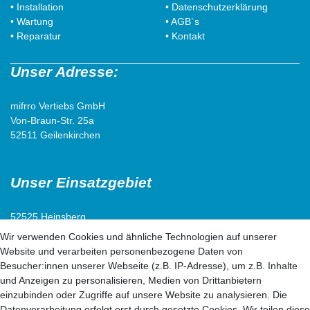
• Installation
• Datenschutzerklärung
• Wartung
• AGB`s
• Reparatur
• Kontakt
Unser Adresse:
mifrro Vertiebs GmbH
Von-Braun-Str. 25a
52511 Geilenkirchen
Unser Einsatzgebiet
52525 Heinsberg
52538 Selfkant
Wir verwenden Cookies und ähnliche Technologien auf unserer
52511 Geilenkirchen
Website und verarbeiten personenbezogene Daten von
52222 Stolberg
Besucher:innen unserer Webseite (z.B. IP-Adresse), um z.B. Inhalte
52428 Jülich
und Anzeigen zu personalisieren, Medien von Drittanbietern
einzubinden oder Zugriffe auf unsere Website zu analysieren. Die
Datenverarbeitung erfolgt erst durch gesetzte Cookies. Wir teilen diese