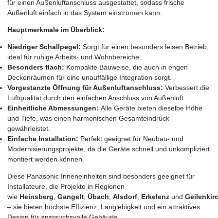
für einen Außenluftanschluss ausgestattet, sodass frische
Außenluft einfach in das System einströmen kann.
Hauptmerkmale im Überblick:
Niedriger Schallpegel:
Sorgt für einen besonders leisen Betrieb,
ideal für ruhige Arbeits- und Wohnbereiche.
Besonders flach:
Kompakte Bauweise, die auch in engen
Deckenräumen für eine unauffällige Integration sorgt.
Vorgestanzte Öffnung für Außenluftanschluss:
Verbessert die
Luftqualität durch den einfachen Anschluss von Außenluft.
Einheitliche Abmessungen:
Alle Geräte bieten dieselbe Höhe
und Tiefe, was einen harmonischen Gesamteindruck
gewährleistet.
Einfache Installation:
Perfekt geeignet für Neubau- und
Modernisierungsprojekte, da die Geräte schnell und unkompliziert
montiert werden können.
Diese Panasonic Inneneinheiten sind besonders geeignet für
Installateure, die Projekte in Regionen
wie
Heinsberg
,
Gangelt
,
Übach
,
Alsdorf
,
Erkelenz
und
Geilenkir
– sie bieten höchste Effizienz, Langlebigkeit und ein attraktives
Design für anspruchsvolle Gebäude.