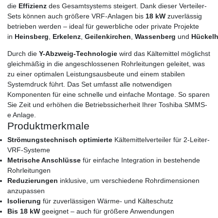
die
Effizienz
des Gesamtsystems steigert. Dank dieser Verteiler-
Sets können auch größere VRF-Anlagen bis
18 kW
zuverlässig
betrieben werden – ideal für gewerbliche oder private Projekte
in
Heinsberg
,
Erkelenz
,
Geilenkirchen
,
Wassenberg
und
Hückel
Durch die
Y-Abzweig-Technologie
wird das Kältemittel möglichst
gleichmäßig in die angeschlossenen Rohrleitungen geleitet, was
zu einer optimalen Leistungsausbeute und einem stabilen
Systemdruck führt. Das Set umfasst alle notwendigen
Komponenten für eine schnelle und einfache Montage. So sparen
Sie Zeit und erhöhen die Betriebssicherheit Ihrer Toshiba SMMS-
e Anlage.
Produktmerkmale
Strömungstechnisch optimierte
Kältemittelverteiler für 2-Leiter-
VRF-Systeme
Metrische Anschlüsse
für einfache Integration in bestehende
Rohrleitungen
Reduzierungen
inklusive, um verschiedene Rohrdimensionen
anzupassen
Isolierung
für zuverlässigen Wärme- und Kälteschutz
Bis 18 kW
geeignet – auch für größere Anwendungen