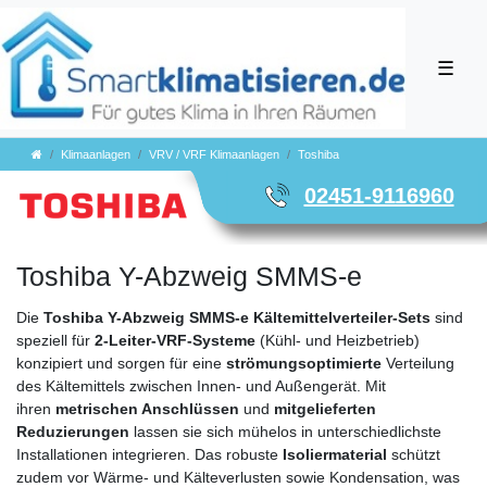
☰
Klimaanlagen
VRV / VRF Klimaanlagen
Toshiba
02451-9116960
Toshiba Y-Abzweig SMMS-e
Die
Toshiba Y-Abzweig SMMS-e Kältemittelverteiler-Sets
sind
speziell für
2-Leiter-VRF-Systeme
(Kühl- und Heizbetrieb)
konzipiert und sorgen für eine
strömungsoptimierte
Verteilung
des Kältemittels zwischen Innen- und Außengerät. Mit
ihren
metrischen Anschlüssen
und
mitgelieferten
Reduzierungen
lassen sie sich mühelos in unterschiedlichste
Installationen integrieren. Das robuste
Isoliermaterial
schützt
zudem vor Wärme- und Kälteverlusten sowie Kondensation, was