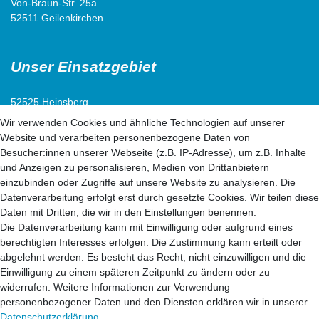
Von-Braun-Str. 25a
52511 Geilenkirchen
Unser Einsatzgebiet
52525 Heinsberg
52538 Selfkant
Wir verwenden Cookies und ähnliche Technologien auf unserer
52511 Geilenkirchen
Website und verarbeiten personenbezogene Daten von
52222 Stolberg
Besucher:innen unserer Webseite (z.B. IP-Adresse), um z.B. Inhalte
52428 Jülich
und Anzeigen zu personalisieren, Medien von Drittanbietern
einzubinden oder Zugriffe auf unsere Website zu analysieren. Die
Datenverarbeitung erfolgt erst durch gesetzte Cookies. Wir teilen diese
52499 Baesweiler
Daten mit Dritten, die wir in den Einstellungen benennen.
52477 Alsdorf
Die Datenverarbeitung kann mit Einwilligung oder aufgrund eines
52531 Übach-Palenberg
berechtigten Interesses erfolgen. Die Zustimmung kann erteilt oder
52134 Herzogenrath
abgelehnt werden. Es besteht das Recht, nicht einzuwilligen und die
52070 Aachen
Einwilligung zu einem späteren Zeitpunkt zu ändern oder zu
widerrufen. Weitere Informationen zur Verwendung
personenbezogener Daten und den Diensten erklären wir in unserer
41812 Erkelenz
Daten­schutz­erklärung
.