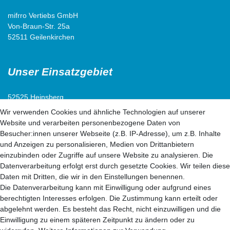
mifrro Vertiebs GmbH
Von-Braun-Str. 25a
52511 Geilenkirchen
Unser Einsatzgebiet
52525 Heinsberg
52538 Selfkant
Wir verwenden Cookies und ähnliche Technologien auf unserer
52511 Geilenkirchen
Website und verarbeiten personenbezogene Daten von
52222 Stolberg
Besucher:innen unserer Webseite (z.B. IP-Adresse), um z.B. Inhalte
52428 Jülich
und Anzeigen zu personalisieren, Medien von Drittanbietern
einzubinden oder Zugriffe auf unsere Website zu analysieren. Die
Datenverarbeitung erfolgt erst durch gesetzte Cookies. Wir teilen diese
52499 Baesweiler
Daten mit Dritten, die wir in den Einstellungen benennen.
52477 Alsdorf
Die Datenverarbeitung kann mit Einwilligung oder aufgrund eines
52531 Übach-Palenberg
berechtigten Interesses erfolgen. Die Zustimmung kann erteilt oder
52134 Herzogenrath
abgelehnt werden. Es besteht das Recht, nicht einzuwilligen und die
52070 Aachen
Einwilligung zu einem späteren Zeitpunkt zu ändern oder zu