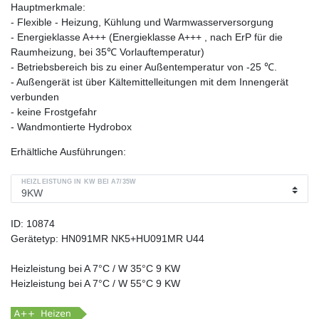
Hauptmerkmale:
- Flexible - Heizung, Kühlung und Warmwasserversorgung
- Energieklasse A+++ (Energieklasse A+++ , nach ErP für die
Raumheizung, bei 35℃ Vorlauftemperatur)
- Betriebsbereich bis zu einer Außentemperatur von -25 ℃.
- Außengerät ist über Kältemittelleitungen mit dem Innengerät
verbunden
- keine Frostgefahr
- Wandmontierte Hydrobox
Erhältliche Ausführungen:
HEIZLEISTUNG IN KW BEI A7/35W
ID:
10874
Gerätetyp:
HN091MR NK5+HU091MR U44
Heizleistung bei A 7°C / W 35°C
9 KW
Heizleistung bei A 7°C / W 55°C
9 KW