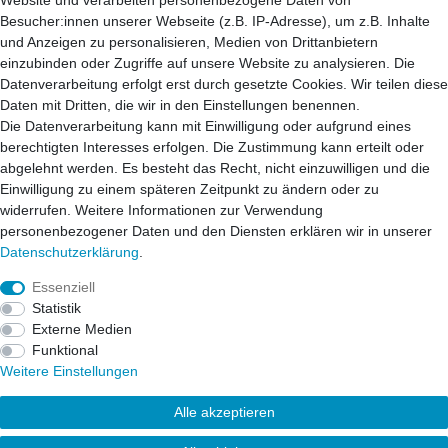
Website und verarbeiten personenbezogene Daten von
52222 Stolberg
Besucher:innen unserer Webseite (z.B. IP-Adresse), um z.B. Inhalte
52428 Jülich
und Anzeigen zu personalisieren, Medien von Drittanbietern
einzubinden oder Zugriffe auf unsere Website zu analysieren. Die
Datenverarbeitung erfolgt erst durch gesetzte Cookies. Wir teilen diese
52499 Baesweiler
Daten mit Dritten, die wir in den Einstellungen benennen.
52477 Alsdorf
Die Datenverarbeitung kann mit Einwilligung oder aufgrund eines
52531 Übach-Palenberg
berechtigten Interesses erfolgen. Die Zustimmung kann erteilt oder
52134 Herzogenrath
abgelehnt werden. Es besteht das Recht, nicht einzuwilligen und die
52070 Aachen
Einwilligung zu einem späteren Zeitpunkt zu ändern oder zu
widerrufen. Weitere Informationen zur Verwendung
personenbezogener Daten und den Diensten erklären wir in unserer
41812 Erkelenz
Daten­schutz­erklärung
.
41849 Wassenberg
41844 Wegberg
Essenziell
41836 Hückelhoven
Statistik
53902 Eschweiler
Externe Medien
Funktional
Weitere Einstellungen
© Copyright 2026 | Alle Rechte vorbehalten.
Alle akzeptieren
mifrro Vertriebs GmbH - Von-Braun-Str. 25a - 52511
Geilenkirchen / Kreis Heinsberg / NRW