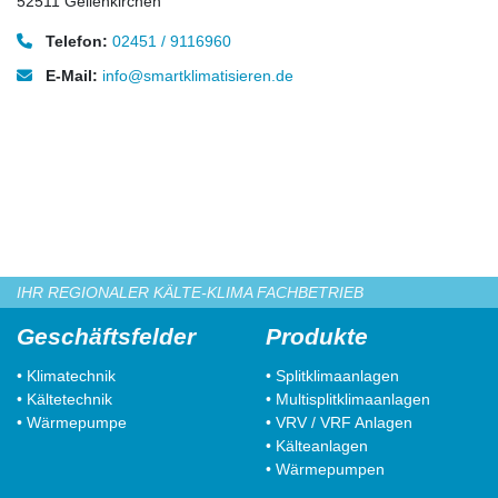
52511 Geilenkirchen
Telefon:
02451 / 9116960
E-Mail:
info@smartklimatisieren.de
IHR REGIONALER KÄLTE-KLIMA FACHBETRIEB
Geschäftsfelder
Produkte
• Klimatechnik
• Splitklimaanlagen
• Kältetechnik
• Multisplitklimaanlagen
• Wärmepumpe
• VRV / VRF Anlagen
• Kälteanlagen
• Wärmepumpen