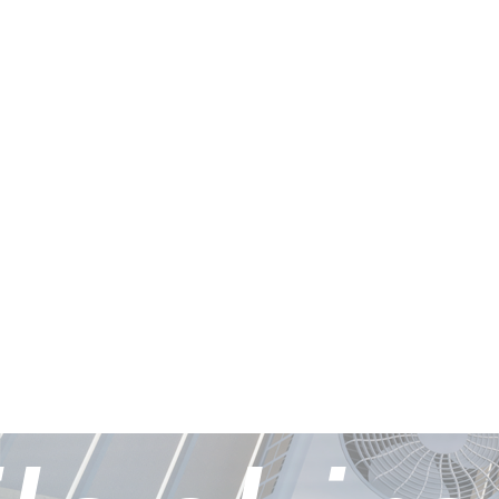
Unser
rvice
stunge
Unser Klimaservice in Geilenkirchen und dem
Kreis Heinsberg garantiert Ihnen zuverlässige
Wartung und schnelle Reparaturen – für
langfristige Zufriedenheit.
Weiterlesen...