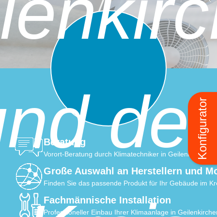
lenkir
und de
Konfigurator
Beratung
Vorort-Beratung durch Klimatechniker in Geilenkirchen
Große Auswahl an Herstellern und M
Finden Sie das passende Produkt für Ihr Gebäude im Kr
Fachmännische Installation
Professioneller Einbau Ihrer Klimaanlage in Geilenkirche