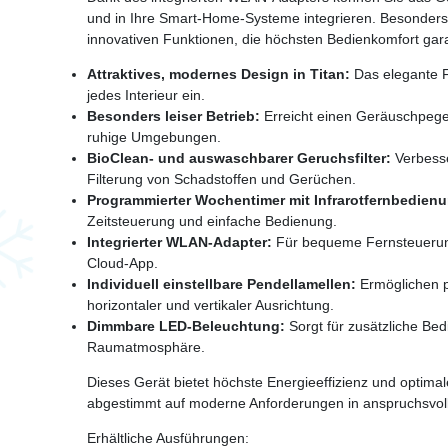
und in Ihre Smart‑Home‑Systeme integrieren. Besonders
innovativen Funktionen, die höchsten Bedienkomfort gara
Attraktives, modernes Design in Titan:
Das elegante Fi
jedes Interieur ein.
Besonders leiser Betrieb:
Erreicht einen Geräuschpegel 
ruhige Umgebungen.
BioClean- und auswaschbarer Geruchsfilter:
Verbesser
Filterung von Schadstoffen und Gerüchen.
Programmierter Wochentimer mit Infrarotfernbedien
Zeitsteuerung und einfache Bedienung.
Integrierter WLAN‑Adapter:
Für bequeme Fernsteuerun
Cloud‑App.
Individuell einstellbare Pendellamellen:
Ermöglichen p
horizontaler und vertikaler Ausrichtung.
Dimmbare LED-Beleuchtung:
Sorgt für zusätzliche B
Raumatmosphäre.
Dieses Gerät bietet höchste Energieeffizienz und optimal
abgestimmt auf moderne Anforderungen in anspruchsvo
Erhältliche Ausführungen: