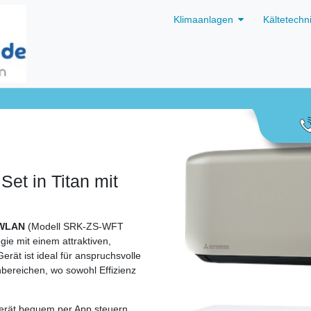
Klimaanlagen
Kältetechn
et in Titan mit
 WLAN
(Modell SRK‑ZS‑WFT
ie mit einem attraktiven,
rät ist ideal für anspruchsvolle
bereichen, wo sowohl Effizienz
erät bequem per App steuern