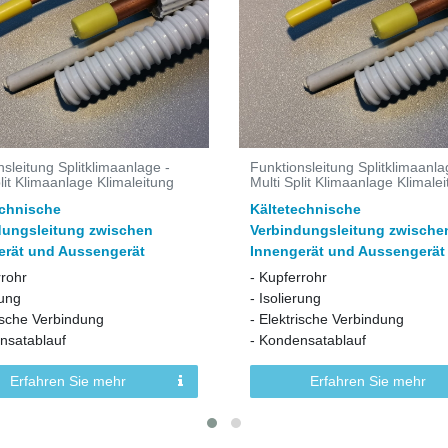
nsleitung Splitklimaanlage -
Funktionsleitung Splitklimaanla
lit Klimaanlage Klimaleitung
Multi Split Klimaanlage Klimale
echnische
Kältetechnische
dungsleitung zwischen
Verbindungsleitung zwische
erät und Aussengerät
Innengerät und Aussengerät
rrohr
- Kupferrohr
rung
- Isolierung
rische Verbindung
- Elektrische Verbindung
nsatablauf
- Kondensatablauf
Erfahren Sie mehr
Erfahren Sie mehr