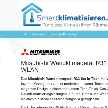
Klimaanlagen
Mono Split Klimaanlage
Mitsubishi Wandklimagerät R32 S
WLAN
Das
Mitsubishi Wandklimagerät R32 Set in Titan mit
Inverter‑Wandgerät) vereint modernste Inverter-Technolog
eleganten Design in einem markanten Titan-Finish. Das Ge
Raumklimatisierungslösungen in Büros, Hotels und Wohn
als auch ein stilvolles Erscheinungsbild gefragt sind.
Dank des integrierten WLAN‑Adapters können Sie das G