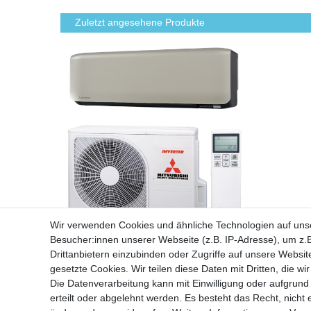
Zuletzt angesehene Produkte
Wir verwenden Cookies und ähnliche Technologien auf un
Besucher:innen unserer Webseite (z.B. IP-Adresse), um z.B
Mitsubishi Wandklimagerät R32 Set in
Titan mit WLAN
Drittanbietern einzubinden oder Zugriffe auf unsere Website
gesetzte Cookies. Wir teilen diese Daten mit Dritten, die w
Formschönes Wandklimagerät sehr
Die Datenverarbeitung kann mit Einwilligung oder aufgrund
leise mit Wochentimer und WLAN
erteilt oder abgelehnt werden. Es besteht das Recht, nicht 
integriert