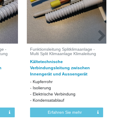
ge -
Funktionsleitung Splitklimaanlage -
GUS Öl
itung
Multi Split Klimaanlage Klimaleitung
Geprüf
Kältetechnische
Ölprot
n
Verbindungsleitung zwischen
Schutz
Innengerät und Aussengerät
& Kält
- Kupferrohr
- Effizi
- Isolierung
- Ölsch
- Elektrische Verbindung
- Langl
- Kondensatablauf
- Wart
Erfahren Sie mehr