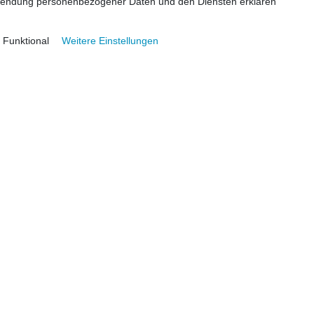
rwendung personenbezogener Daten und den Diensten erklären
Funktional
Weitere Einstellungen
kte
Service
imaanlagen
• Beratung
litklimaanlagen
• Installation
VRF Anlagen
• Wartung
lagen
• Reparatur
pumpen
 Einsatzgebiet