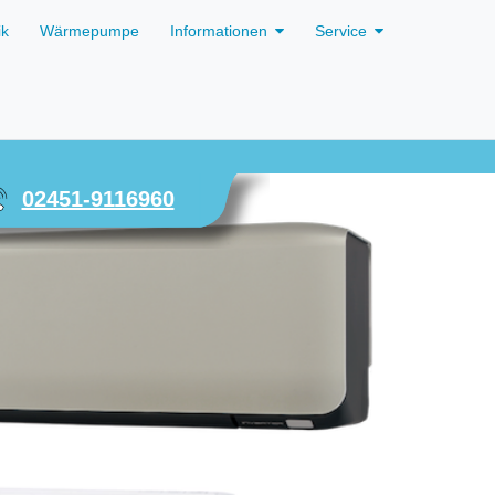
ik
Wärmepumpe
Informationen
Service
02451-9116960