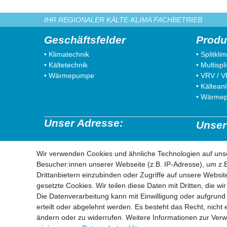
IHR REGIONALER KÄLTE-KLIMA FACHBETRIEB
Geschäftsfelder
Produ
• Klimatechnik
• Splitkl
• Kältetechnik
• Multisp
• Wärmepumpe
• VRV / 
• Kältean
• Wärme
Unser Adresse:
Unser
mifrro Vertiebs GmbH
52525 He
Wir verwenden Cookies und ähnliche Technologien auf un
Von-Braun-Str. 25a
52538 Se
Besucher:innen unserer Webseite (z.B. IP-Adresse), um z.B
52511 Geilenkirchen
52511 Ge
Drittanbietern einzubinden oder Zugriffe auf unsere Website
52222 St
gesetzte Cookies. Wir teilen diese Daten mit Dritten, die w
52428 Jül
Die Datenverarbeitung kann mit Einwilligung oder aufgrund
erteilt oder abgelehnt werden. Es besteht das Recht, nicht 
ändern oder zu widerrufen. Weitere Informationen zur Ve
© Copyright 2026 | Alle Rechte vorbehalten.