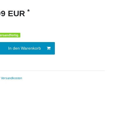
*
,09 EUR
ersandfertig.
In den Warenkorb
.
Versandkosten