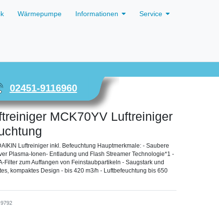
ik
Wärmepumpe
Informationen
Service
02451-9116960
ftreiniger MCK70YV Luftreiniger
euchtung
AIKIN Luftreiniger inkl. Befeuchtung Hauptmerkmale: - Saubere
ktiver Plasma-Ionen- Entladung und Flash Streamer Technologie*1 -
Filter zum Auffangen von Feinstaubpartikeln - Saugstark und
ntes, kompaktes Design - bis 420 m3/h - Luftbefeuchtung bis 650
9792