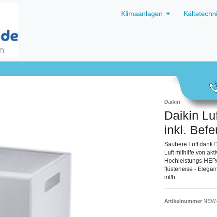
Klimaanlagen
Kältetechn
Daikin
Daikin Lu
inkl. Bef
Saubere Luft dank D
Luft mithilfe von a
Hochleistungs-HEPA-
flüsterleise - Elega
ml/h
Artikelnummer
NEW-