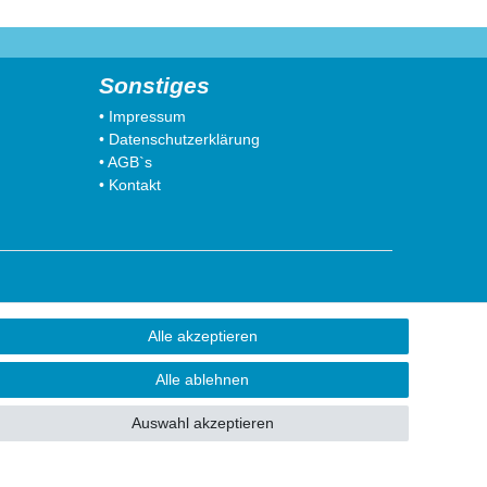
Sonstiges
• Impressum
• Datenschutzerklärung
• AGB`s
• Kontakt
41812 Erkelenz
Alle akzeptieren
41849 Wassenberg
41844 Wegberg
Alle ablehnen
41836 Hückelhoven
53902 Eschweiler
Auswahl akzeptieren