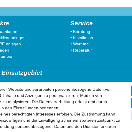
kte
Service
imaanlagen
• Beratung
litklimaanlagen
• Installation
VRF Anlagen
• Wartung
lagen
• Reparatur
pumpen
 Einsatzgebiet
insberg
52499 Baesweiler
serer Website und verarbeiten personenbezogene Daten von
lfkant
52477 Alsdorf
. Inhalte und Anzeigen zu personalisieren, Medien von
ilenkirchen
52531 Übach-Palenberg
 zu analysieren. Die Datenverarbeitung erfolgt erst durch
olberg
52134 Herzogenrath
ir in den Einstellungen benennen.
ich
52070 Aachen
 eines berechtigten Interesses erfolgen. Die Zustimmung kann
einzuwilligen und die Einwilligung zu einem späteren Zeitpunkt zu
rwendung personenbezogener Daten und den Diensten erklären