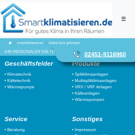
☰
smartklimatisieren
Artikel nicht gefunden
IHR REGIONALER KÄLTE-KLIMA FACHBETRIEB
02451-9116960
Geschäftsfelder
Produkte
• Klimatechnik
• Splitklimaanlagen
• Kältetechnik
• Multisplitklimaanlagen
• Wärmepumpe
• VRV / VRF Anlagen
• Kälteanlagen
• Wärmepumpen
Service
Sonstiges
• Beratung
• Impressum