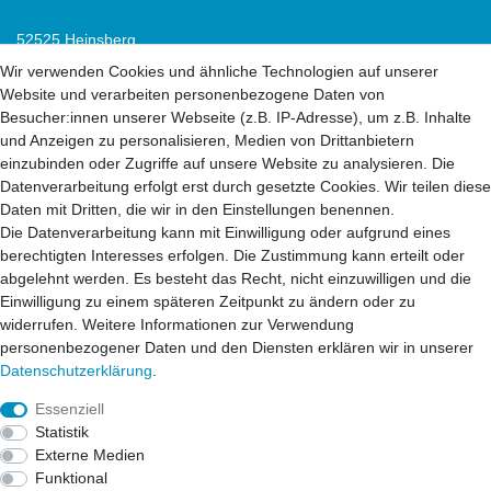
52525 Heinsberg
52538 Selfkant
Wir verwenden Cookies und ähnliche Technologien auf unserer
52511 Geilenkirchen
Website und verarbeiten personenbezogene Daten von
52222 Stolberg
Besucher:innen unserer Webseite (z.B. IP-Adresse), um z.B. Inhalte
52428 Jülich
und Anzeigen zu personalisieren, Medien von Drittanbietern
einzubinden oder Zugriffe auf unsere Website zu analysieren. Die
Datenverarbeitung erfolgt erst durch gesetzte Cookies. Wir teilen diese
52499 Baesweiler
Daten mit Dritten, die wir in den Einstellungen benennen.
52477 Alsdorf
Die Datenverarbeitung kann mit Einwilligung oder aufgrund eines
52531 Übach-Palenberg
berechtigten Interesses erfolgen. Die Zustimmung kann erteilt oder
52134 Herzogenrath
abgelehnt werden. Es besteht das Recht, nicht einzuwilligen und die
52070 Aachen
Einwilligung zu einem späteren Zeitpunkt zu ändern oder zu
widerrufen. Weitere Informationen zur Verwendung
personenbezogener Daten und den Diensten erklären wir in unserer
41812 Erkelenz
Daten­schutz­erklärung
.
41849 Wassenberg
41844 Wegberg
Essenziell
41836 Hückelhoven
Statistik
53902 Eschweiler
Externe Medien
Funktional