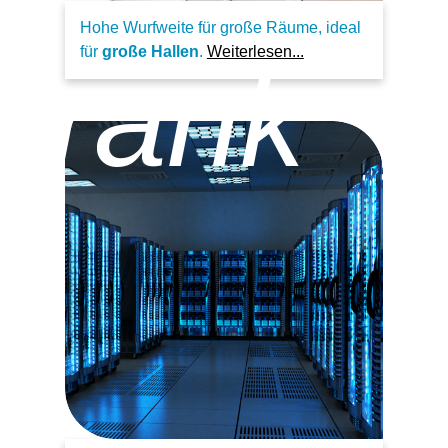
Hohe Wurfweite für große Räume, ideal
für
große Hallen
.
Weiterlesen...
hrank