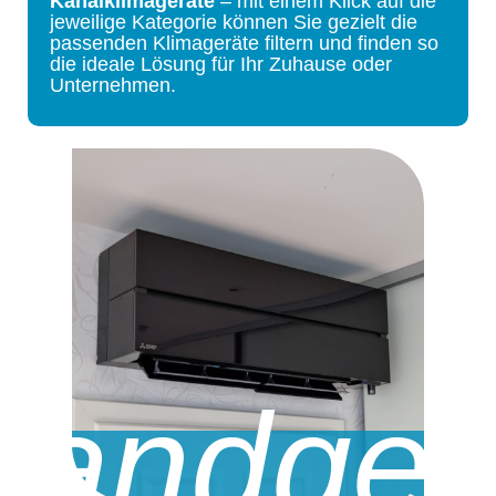
Kanalklimageräte
– mit einem Klick auf die
jeweilige Kategorie können Sie gezielt die
passenden Klimageräte filtern und finden so
die ideale Lösung für Ihr Zuhause oder
Unternehmen.
andger