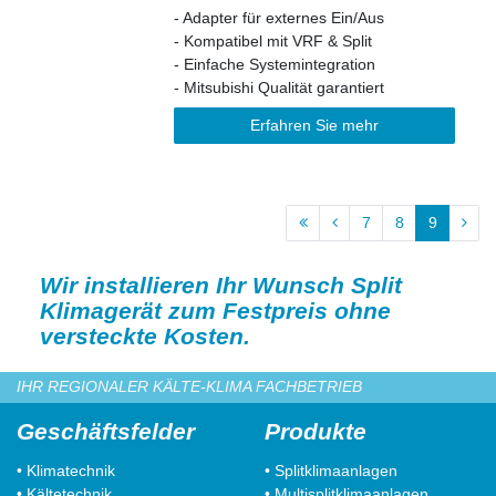
- Adapter für externes Ein/Aus
- Kompatibel mit VRF & Split
- Einfache Systemintegration
- Mitsubishi Qualität garantiert
Erfahren Sie mehr
7
8
9
Wir installieren Ihr Wunsch Split
Klimagerät zum Festpreis ohne
versteckte Kosten.
IHR REGIONALER KÄLTE-KLIMA FACHBETRIEB
Geschäftsfelder
Produkte
• Klimatechnik
• Splitklimaanlagen
• Kältetechnik
• Multisplitklimaanlagen