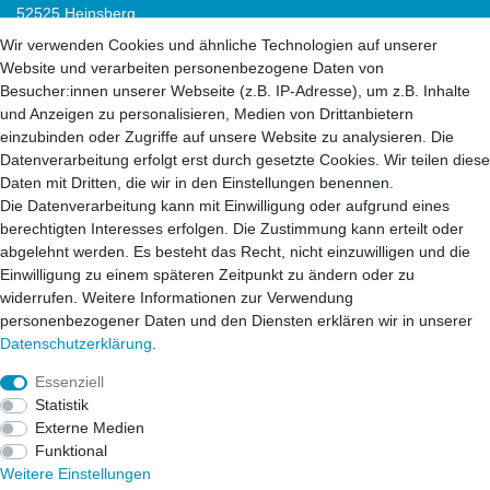
52525 Heinsberg
52538 Selfkant
Wir verwenden Cookies und ähnliche Technologien auf unserer
52511 Geilenkirchen
Website und verarbeiten personenbezogene Daten von
52222 Stolberg
Besucher:innen unserer Webseite (z.B. IP-Adresse), um z.B. Inhalte
52428 Jülich
und Anzeigen zu personalisieren, Medien von Drittanbietern
einzubinden oder Zugriffe auf unsere Website zu analysieren. Die
Datenverarbeitung erfolgt erst durch gesetzte Cookies. Wir teilen diese
52499 Baesweiler
Daten mit Dritten, die wir in den Einstellungen benennen.
52477 Alsdorf
Die Datenverarbeitung kann mit Einwilligung oder aufgrund eines
52531 Übach-Palenberg
berechtigten Interesses erfolgen. Die Zustimmung kann erteilt oder
52134 Herzogenrath
abgelehnt werden. Es besteht das Recht, nicht einzuwilligen und die
52070 Aachen
Einwilligung zu einem späteren Zeitpunkt zu ändern oder zu
widerrufen. Weitere Informationen zur Verwendung
personenbezogener Daten und den Diensten erklären wir in unserer
41812 Erkelenz
Daten­schutz­erklärung
.
41849 Wassenberg
41844 Wegberg
Essenziell
41836 Hückelhoven
Statistik
53902 Eschweiler
Externe Medien
Funktional
Weitere Einstellungen