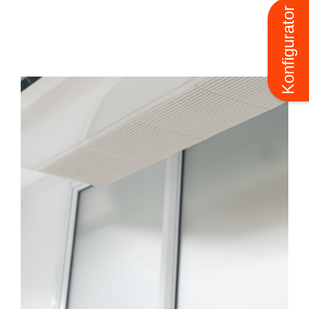
Konfigurator
Truhen-Unterdecken-Stand
Klimagerät
enklimagerät ist eine Art von
age, die speziell für die Installation
r unter der Decke oder als
rät entwickelt wurde. Im Gegensatz
ömmlichen Klimageräten, die an der
tiert sind, wird ein
imagerät in der Regel unter die
der stehend auf den Boden montiert.