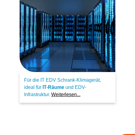
Für die IT EDV Schrank-Klimagerät,
ideal für
IT-Räume
und EDV-
Infrastruktur.
Weiterlesen...