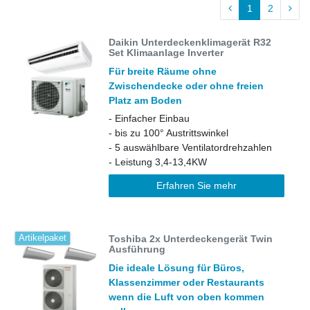
1
2
Daikin Unterdeckenklimagerät R32
Set Klimaanlage Inverter
Für breite Räume ohne
Zwischendecke oder ohne freien
Platz am Boden
- Einfacher Einbau
- bis zu 100° Austrittswinkel
- 5 auswählbare Ventilatordrehzahlen
- Leistung 3,4-13,4KW
Erfahren Sie mehr
Toshiba 2x Unterdeckengerät Twin
Artikelpaket
Ausführung
Die ideale Lösung für Büros,
Klassenzimmer oder Restaurants
wenn die Luft von oben kommen