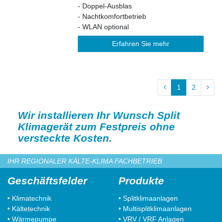
- Doppel-Ausblas
- Nachtkomfortbetrieb
- WLAN optional
Erfahren Sie mehr
1
2
Wir installieren Ihr Wunsch Split
Klimagerät zum Festpreis ohne
versteckte Kosten.
IHR REGIONALER KÄLTE-KLIMA FACHBETRIEB
Geschäftsfelder
Produkte
• Klimatechnik
• Splitklimaanlagen
• Kältetechnik
• Multisplitklimaanlagen
• Wärmepumpe
• VRV / VRF Anlagen